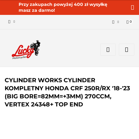
Przy zakupach powyżej 400 zł wysyłkę
masz za darmo!
0
Zaloguj się 🔓
Zarejestruj się
Dodaj zgłoszenie
Zgody cookies ✅🍪
CYLINDER WORKS CYLINDER
KOMPLETNY HONDA CRF 250R/RX '18-'23
(BIG BORE=82MM=+3MM) 270CCM,
VERTEX 24348+ TOP END