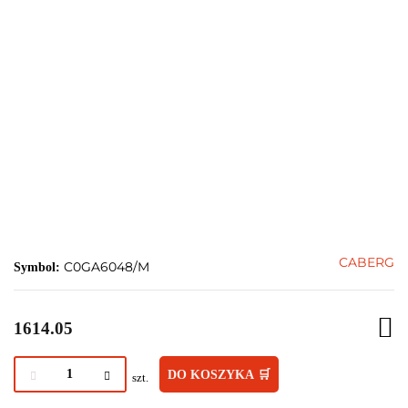
CABERG
C0GA6048/M
Symbol:
1614.05
DO KOSZYKA 🛒
szt.