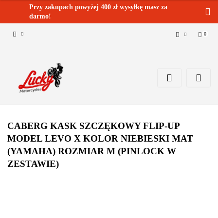
Przy zakupach powyżej 400 zł wysyłkę masz za
darmo!
0
Zaloguj się 🔓
Zarejestruj się
Dodaj zgłoszenie
Zgody cookies ✅🍪
CABERG KASK SZCZĘKOWY FLIP-UP
MODEL LEVO X KOLOR NIEBIESKI MAT
(YAMAHA) ROZMIAR M (PINLOCK W
ZESTAWIE)