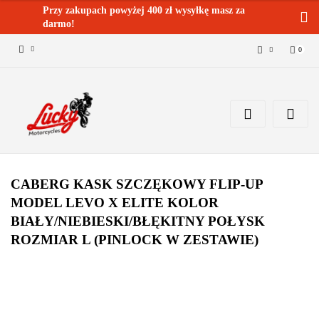
Przy zakupach powyżej 400 zł wysyłkę masz za
darmo!
0
Zaloguj się 🔓
Zarejestruj się
Dodaj zgłoszenie
Zgody cookies ✅🍪
CABERG KASK SZCZĘKOWY FLIP-UP
MODEL LEVO X ELITE KOLOR
BIAŁY/NIEBIESKI/BŁĘKITNY POŁYSK
ROZMIAR L (PINLOCK W ZESTAWIE)