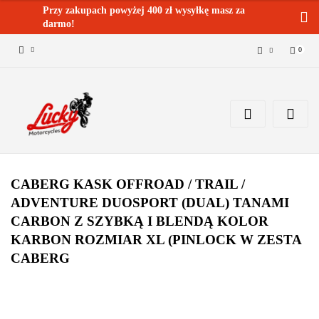
Przy zakupach powyżej 400 zł wysyłkę masz za
darmo!
0
Zaloguj się 🔓
Zarejestruj się
Dodaj zgłoszenie
Zgody cookies ✅🍪
CABERG KASK OFFROAD / TRAIL /
ADVENTURE DUOSPORT (DUAL) TANAMI
CARBON Z SZYBKĄ I BLENDĄ KOLOR
KARBON ROZMIAR XL (PINLOCK W ZESTA
CABERG