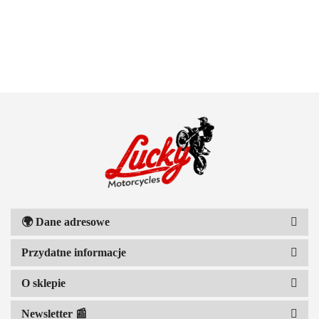
100 PROCENT
111 RACING
🌍
Dane adresowe
Przydatne informacje
6D HELMETS
O sklepie
Newsletter 📰