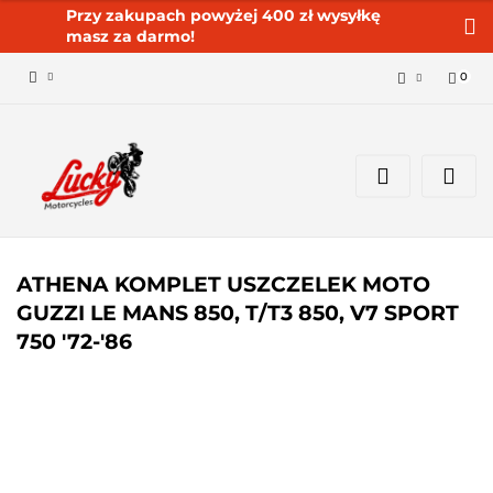
Przy zakupach powyżej 400 zł wysyłkę
masz za darmo!
0
Zaloguj się 🔓
Zarejestruj się
Dodaj zgłoszenie
Zgody cookies ✅🍪
ATHENA KOMPLET USZCZELEK MOTO
GUZZI LE MANS 850, T/T3 850, V7 SPORT
750 '72-'86