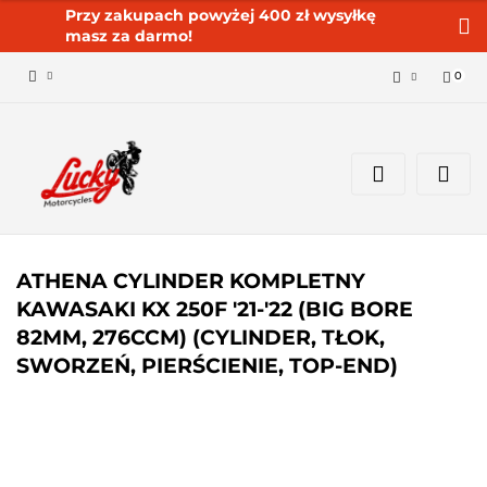
Przy zakupach powyżej 400 zł wysyłkę
masz za darmo!
0
Zaloguj się 🔓
Zarejestruj się
Dodaj zgłoszenie
Zgody cookies ✅🍪
ATHENA CYLINDER KOMPLETNY
KAWASAKI KX 250F '21-'22 (BIG BORE
82MM, 276CCM) (CYLINDER, TŁOK,
SWORZEŃ, PIERŚCIENIE, TOP-END)