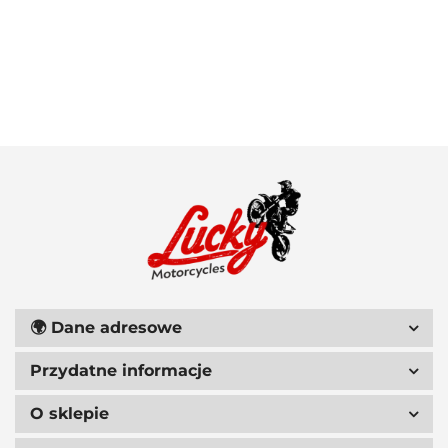
100 PROCENT
111 RACING
🌍
Dane adresowe
Przydatne informacje
6D HELMETS
O sklepie