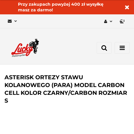
Przy zakupach powyżej 400 zł wysyłkę
masz za darmo!
0
Zaloguj się 🔓
Zarejestruj się
Dodaj zgłoszenie
Zgody cookies ✅🍪
ASTERISK ORTEZY STAWU
KOLANOWEGO (PARA) MODEL CARBON
CELL KOLOR CZARNY/CARBON ROZMIAR
S