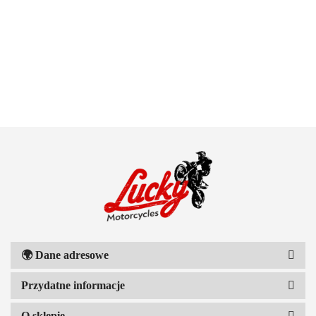
100 PROCENT
111 RACING
🌍
Dane adresowe
Przydatne informacje
O sklepie