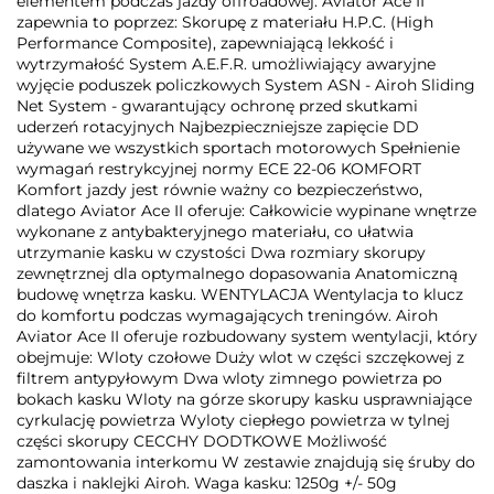
elementem podczas jazdy offroadowej. Aviator Ace II
zapewnia to poprzez: Skorupę z materiału H.P.C. (High
Performance Composite), zapewniającą lekkość i
wytrzymałość System A.E.F.R. umożliwiający awaryjne
wyjęcie poduszek policzkowych System ASN - Airoh Sliding
Net System - gwarantujący ochronę przed skutkami
uderzeń rotacyjnych Najbezpieczniejsze zapięcie DD
używane we wszystkich sportach motorowych Spełnienie
wymagań restrykcyjnej normy ECE 22-06 KOMFORT
Komfort jazdy jest równie ważny co bezpieczeństwo,
dlatego Aviator Ace II oferuje: Całkowicie wypinane wnętrze
wykonane z antybakteryjnego materiału, co ułatwia
utrzymanie kasku w czystości Dwa rozmiary skorupy
zewnętrznej dla optymalnego dopasowania Anatomiczną
budowę wnętrza kasku. WENTYLACJA Wentylacja to klucz
do komfortu podczas wymagających treningów. Airoh
Aviator Ace II oferuje rozbudowany system wentylacji, który
obejmuje: Wloty czołowe Duży wlot w części szczękowej z
filtrem antypyłowym Dwa wloty zimnego powietrza po
bokach kasku Wloty na górze skorupy kasku usprawniające
cyrkulację powietrza Wyloty ciepłego powietrza w tylnej
części skorupy CECCHY DODTKOWE Możliwość
zamontowania interkomu W zestawie znajdują się śruby do
daszka i naklejki Airoh. Waga kasku: 1250g +/- 50g