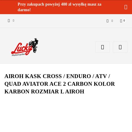
Przy zakupach powyżej 400 zł wysyłkę masz za
darmo!
0
Zaloguj się 🔓
Zarejestruj się
Dodaj zgłoszenie
Zgody cookies ✅🍪
AIROH KASK CROSS / ENDURO / ATV /
QUAD AVIATOR ACE 2 CARBON KOLOR
KARBON ROZMIAR L AIROH