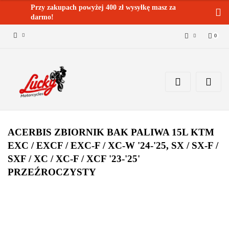
Przy zakupach powyżej 400 zł wysyłkę masz za
darmo!
0
Zaloguj się 🔓
Zarejestruj się
Dodaj zgłoszenie
Zgody cookies ✅🍪
ACERBIS ZBIORNIK BAK PALIWA 15L KTM
EXC / EXCF / EXC-F / XC-W '24-'25, SX / SX-F /
SXF / XC / XC-F / XCF '23-'25'
PRZEŹROCZYSTY