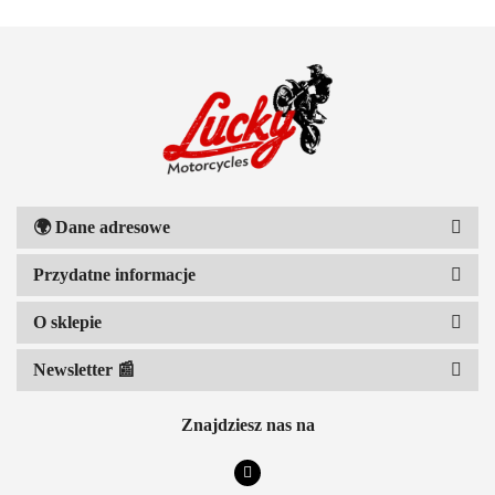
111 RACING
🌍
Dane adresowe
Przydatne informacje
6D HELMETS
O sklepie
Newsletter 📰
Znajdziesz nas na
ACCEL