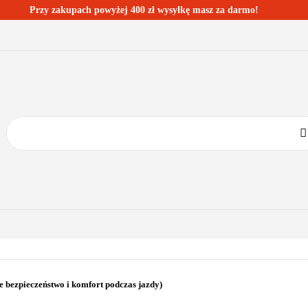
Przy zakupach powyżej 400 zł wysyłkę masz za darmo!
ESTSELLERY
BLOG
KONTAKT
KATEGORIE
BESTSELLERY
BLOG
KONTAKT
 bezpieczeństwo i komfort podczas jazdy)