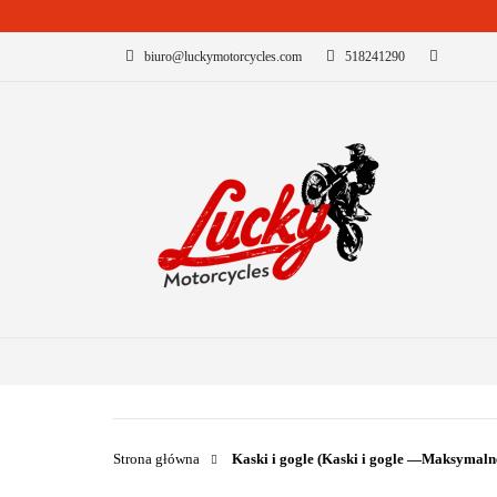
biuro@luckymotorcycles.com
518241290
KATEGORIE
B
Strona główna
Kaski i gogle (Kaski i gogle —Maksymalne