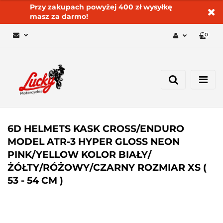
Przy zakupach powyżej 400 zł wysyłkę
masz za darmo!
0
Zaloguj się 🔓
Zarejestruj się
Dodaj zgłoszenie
Zgody cookies ✅🍪
6D HELMETS KASK CROSS/ENDURO
MODEL ATR-3 HYPER GLOSS NEON
PINK/YELLOW KOLOR BIAŁY/
ŻÓŁTY/RÓŻOWY/CZARNY ROZMIAR XS (
53 - 54 CM )