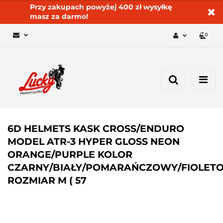
Przy zakupach powyżej 400 zł wysyłkę
masz za darmo!
0
Zaloguj się 🔓
Zarejestruj się
Dodaj zgłoszenie
Zgody cookies ✅🍪
6D HELMETS KASK CROSS/ENDURO
MODEL ATR-3 HYPER GLOSS NEON
ORANGE/PURPLE KOLOR
CZARNY/BIAŁY/POMARAŃCZOWY/FIOLET
ROZMIAR M ( 57