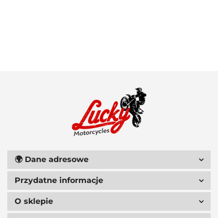
100 PROCENT
111 RACING
🌍
Dane adresowe
Przydatne informacje
6D HELMETS
O sklepie