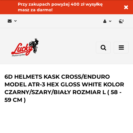
Przy zakupach powyżej 400 zł wysyłkę
masz za darmo!
0
Zaloguj się 🔓
Zarejestruj się
Dodaj zgłoszenie
Zgody cookies ✅🍪
6D HELMETS KASK CROSS/ENDURO
MODEL ATR-3 HEX GLOSS WHITE KOLOR
CZARNY/SZARY/BIAŁY ROZMIAR L ( 58 -
59 CM )