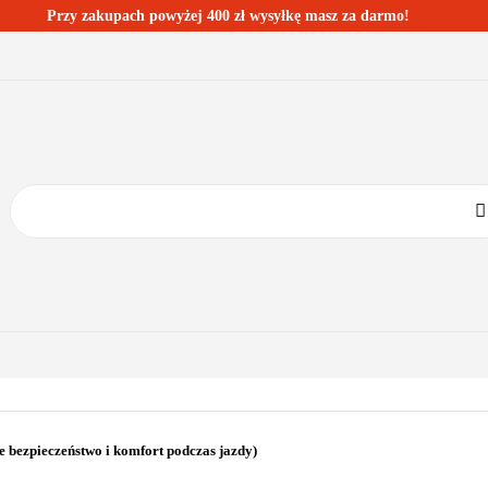
Przy zakupach powyżej 400 zł wysyłkę masz za darmo!
ESTSELLERY
BLOG
KONTAKT
KATEGORIE
BESTSELLERY
BLOG
KONTAKT
 bezpieczeństwo i komfort podczas jazdy)