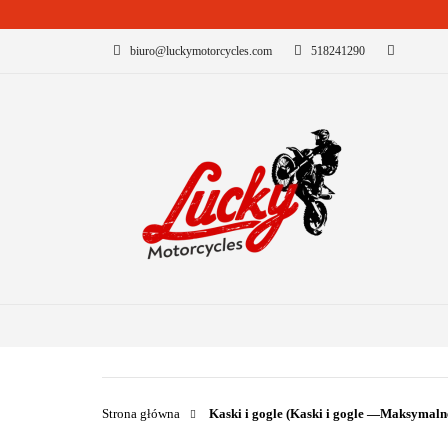
biuro@luckymotorcycles.com
518241290
KATEGORIE
B
Strona główna
Kaski i gogle (Kaski i gogle —Maksymalne