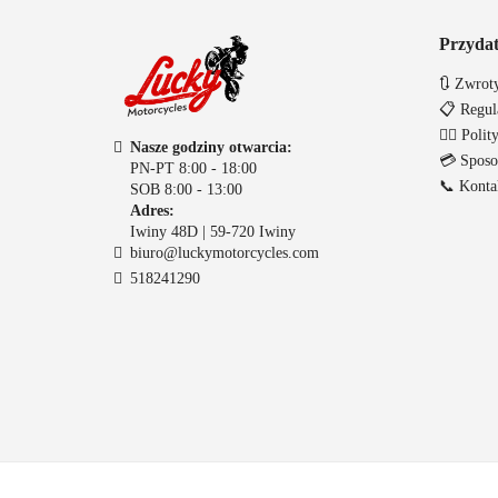
Przydat
🔃 Zwroty
📋 Regul
🐱‍👤 Poli
Nasze godziny otwarcia:
💳 Sposo
PN-PT 8:00 - 18:00
📞 Konta
SOB 8:00 - 13:00
Adres:
Iwiny 48D | 59-720 Iwiny
biuro@luckymotorcycles.com
518241290