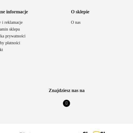
ne informacje
O sklepie
 i reklamacje
O nas
amin sklepu
tyka prywatności
111 RACING
by płatności
kt
6D HELMETS
Znajdziesz nas na
ACCEL