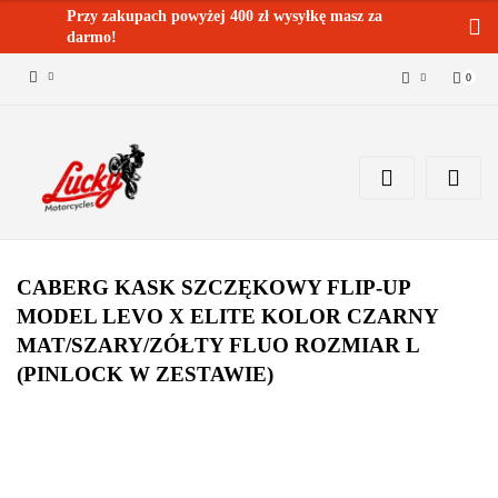
Przy zakupach powyżej 400 zł wysyłkę masz za
darmo!
0
Zaloguj się 🔓
Zarejestruj się
Dodaj zgłoszenie
Zgody cookies ✅🍪
CABERG KASK SZCZĘKOWY FLIP-UP
MODEL LEVO X ELITE KOLOR CZARNY
MAT/SZARY/ZÓŁTY FLUO ROZMIAR L
(PINLOCK W ZESTAWIE)